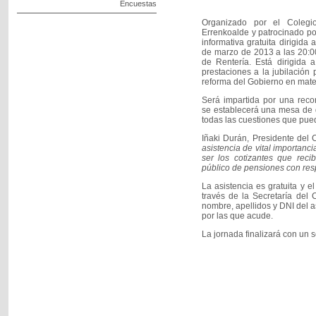
Encuestas
Organizado por el Coleg
Errenkoalde y patrocinado po
informativa gratuita dirigid
de marzo de 2013 a las 20:00
de Rentería. Está dirigida
prestaciones a la jubilación
reforma del Gobierno en mate
Será impartida por una reco
se establecerá una mesa de d
todas las cuestiones que pued
Iñaki Durán, Presidente del
asistencia de vital importanc
ser los cotizantes que reci
público de pensiones con resp
La asistencia es gratuita y el
través de la Secretaría del 
nombre, apellidos y DNI del as
por las que acude.
La jornada finalizará con un s