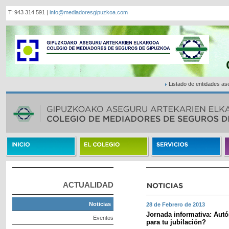
T: 943 314 591 |
info@mediadoresgipuzkoa.com
Listado de entidades a
ACTUALIDAD
Noticias
28 de Febrero de 2013
Jornada informativa: Aut
Eventos
para tu jubilación?