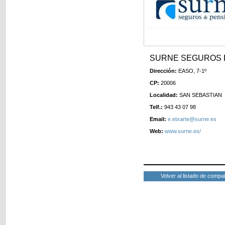
SURNE SEGUROS 
Dirección:
EASO, 7-1º
CP:
20006
Localidad:
SAN SEBASTIAN
Telf.:
943 43 07 98
Email:
e.etxarte@surne.es
Web:
www.surne.es/
Volver al listado de compa