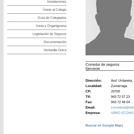
Instalaciones
Únete al Colegio
Guía de Colegiados
Junta y Organigrama
Legislación de Seguros
Documentación
Ventanilla Única
Corredor de seguros
Ejerciente
Dirección:
Avd. Urdaneta, 
Localidad:
Zumarraga
CP:
20700
Tlf:
943 72 57 23
Fax:
943 72 48 04
Email:
correduria@eitz
Empresa:
URKO ECONOM
Buscar en Google Maps