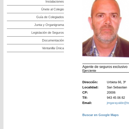
Instalaciones
Únete al Colegio
Guía de Colegiados
Junta y Organigrama
Legislación de Seguros
Documentación
Ventanilla Única
Agente de seguros exclusivo
Ejerciente
Dirección:
Urbieta 66, 3º
Localidad:
San Sebastian
CP:
20006
Tlf:
943 45 06 82
Email:
jmgarayalde@te
Buscar en Google Maps