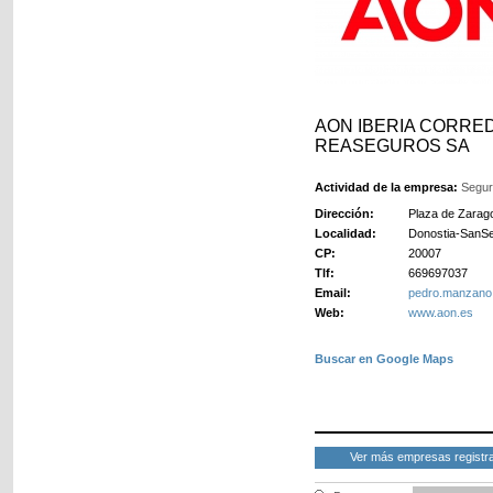
AON IBERIA CORRE
REASEGUROS SA
Actividad de la empresa:
Segur
Dirección:
Plaza de Zarag
Localidad:
Donostia-SanSe
CP:
20007
Tlf:
669697037
Email:
pedro.manzano.
Web:
www.aon.es
Buscar en Google Maps
Ver más empresas registr